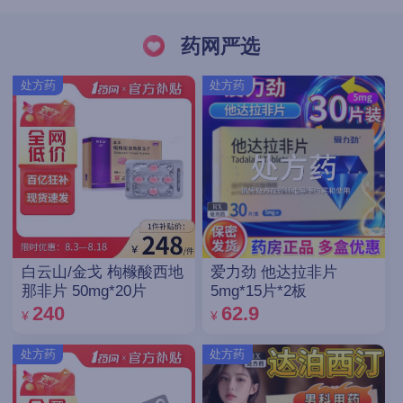
药网严选
处方药
处方药
白云山/金戈 枸橼酸西地
爱力劲 他达拉非片
那非片 50mg*20片
5mg*15片*2板
240
62.9
¥
¥
处方药
处方药