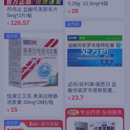
0.25g: 12.5mg*4袋
昂伟达 盐酸司美那非片
26
¥
5mg*2片/板
126.57
¥
处方药
处方药
必坦/前列康/康恩贝 盐
酸坦索罗辛缓释胶囊
悦康立卫克 奥美拉唑肠
0.2mg*14粒
23.7
¥
溶胶囊 20mg*28粒/瓶
15
¥
处方药