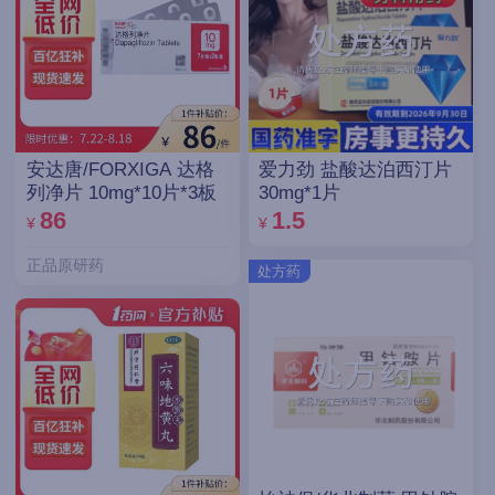
安达唐/FORXIGA 达格
爱力劲 盐酸达泊西汀片
列净片 10mg*10片*3板
30mg*1片
86
1.5
¥
¥
正品原研药
处方药