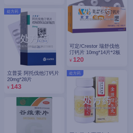
处方药
可定/Crestor 瑞舒伐他
汀钙片 10mg*14片*2板
120
¥
立普妥 阿托伐他汀钙片
处方药
20mg*28片
143
¥