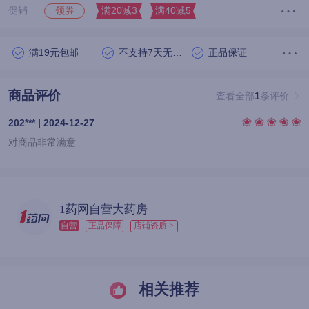
促销
满20减3
满40减5
领券
满19元包邮
不支持7天无理由退货
正品保证
商品评价
查看全部
1
条评价
202*** | 2024-12-27
对商品非常满意
1药网自营大药房
自营
正品保障
店铺资质 >
相关推荐