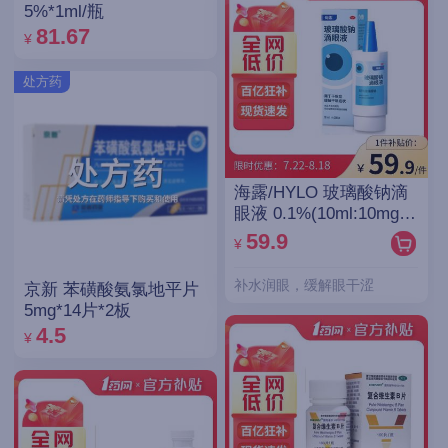
5%*1ml/瓶
81.67
¥
处方药
海露/HYLO 玻璃酸钠滴
眼液 0.1%(10ml:10mg)/
支(OTC)
59.9
¥
补水润眼，缓解眼干涩
京新 苯磺酸氨氯地平片
5mg*14片*2板
4.5
¥