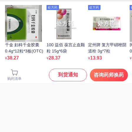
马应龙 马应龙麝香痔疮
处方药
处方药
孔孟 参苓白术丸 6g*10
膏 20g/支
袋
26.9
¥
8.9
¥
处方药
千金 妇科千金胶囊
100 益佰 葆宫止血颗
定州牌 复方甲硝唑阴
0.4g*12粒*3板(OTC)
粒 15g*6袋
道栓 3g*7粒
0
38.27
28.37
13.93
¥
¥
¥
¥
到货通知
咨询药师换药
购药清单
笛梦 男性达克罗宁延时
软膏 20g 非延迟喷雾
优立通 非布司他片
55.8
40mg*7片*4板
¥
15.9
¥
处方药
处方药