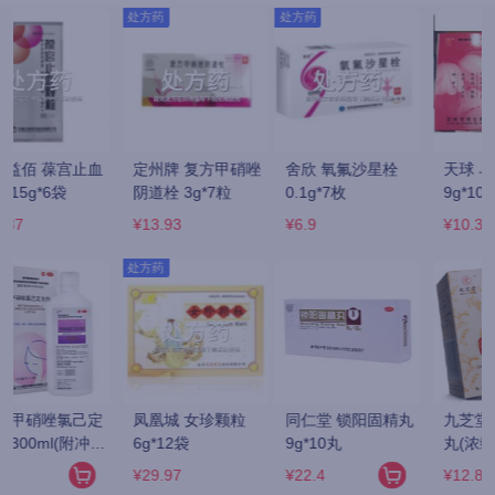
处方药
唑
舍欣 氧氟沙星栓 
天球 乌鸡白凤丸 
同仁堂 六味地黄丸 
0.1g*7枚
9g*10袋
360粒/瓶(水蜜丸)
¥6.9
¥10.3
¥13.5
同仁堂 锁阳固精丸 
九芝堂/芝 六味地黄
同仁堂 六味地黄丸 
9g*10丸
丸(浓缩丸) 200丸/
9g*10丸(大蜜丸)
瓶
¥22.4
¥12.8
¥16.9