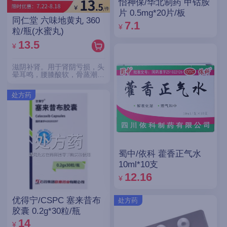
怡神保/华北制药 甲钴胺
片 0.5mg*20片/板
同仁堂 六味地黄丸 360
7.1
¥
粒/瓶(水蜜丸)
13.5
¥
滋阴补肾。用于肾阴亏损，头
晕耳鸣，腰膝酸软，骨蒸潮
热，盗汗遗精。
处方药
蜀中/依科 藿香正气水
10ml*10支
12.16
¥
优得宁/CSPC 塞来昔布
处方药
胶囊 0.2g*30粒/瓶
14
¥