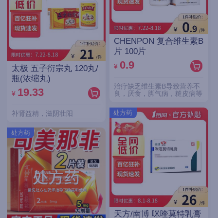
CHENPON 复合维生素B
片 100片
0.9
¥
太极 五子衍宗丸 120丸/
瓶(浓缩丸)
治疗缺乏维生素B导致营养不
19.33
¥
良，厌食，脚气病，糙皮病等
处方药
补肾益精，滋阴壮阳
处方药
天方/南博 咪喹莫特乳膏