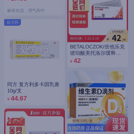
解表化湿，理气和中
处方药
BETALOCZOK/倍他乐克
琥珀酸美托洛尔缓释片
47.5mg*14片*2板
42
¥
同方 复方利多卡因乳膏
10g/支
44.67
¥