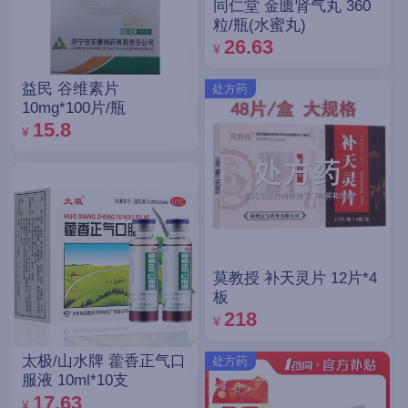
同仁堂 金匮肾气丸 360
粒/瓶(水蜜丸)
26.63
¥
益民 谷维素片
处方药
10mg*100片/瓶
15.8
¥
莫教授 补天灵片 12片*4
板
218
¥
太极/山水牌 藿香正气口
处方药
服液 10ml*10支
17.63
¥