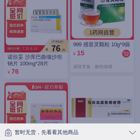
999 感冒灵颗粒 10g*9袋
15
¥
诺欣妥 沙库巴曲缬沙坦
钠片 100mg*28片
感冒常备，解热镇痛
76
¥
暂时无货，先看看其他商品