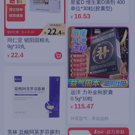
星鲨D 维生素D滴剂 400
单位*30粒(胶囊型)
16.53
¥
同仁堂 锁阳固精丸
9g*10丸
22.4
¥
远洋 力补金秋胶囊
0.5g*10粒
115.47
¥
补肾益气，养血益精
芙林 盐酸阿莫罗芬搽剂