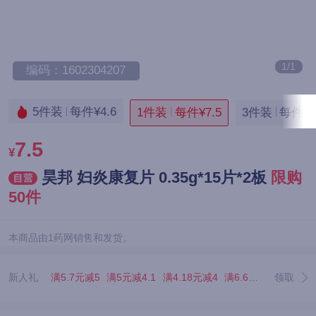
1/1
编码：1602304207
5件装
每件¥4.6
1件装
每件¥7.5
3件装
每件¥5
7.5
¥
昊邦 妇炎康复片 0.35g*15片*2板
限购
50件
本商品由1药网销售和发货。
新人礼
满5.7元减5
满5元减4.1
满4.18元减4
满6.67元减5.07
领取
满3