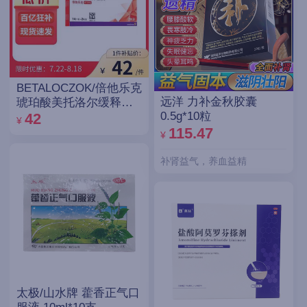
BETALOCZOK/倍他乐克
远洋 力补金秋胶囊
琥珀酸美托洛尔缓释片
0.5g*10粒
47.5mg*14片*2板
42
¥
115.47
¥
补肾益气，养血益精
太极/山水牌 藿香正气口