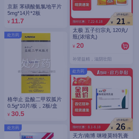
京新 苯磺酸氨氯地平片
5mg*14片*2板
11.7
¥
太极 五子衍宗丸 120丸/
处方药
瓶(浓缩丸)
20
¥
补肾益精，滋阴壮阳
处方药
格华止 盐酸二甲双胍片
0.5g*10片/板，2板/盒
30.5
¥
处方药
天方/南博 咪喹莫特乳膏