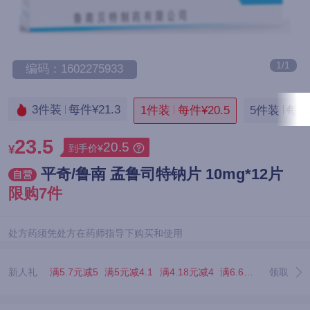
1/1
编码：1602275933
3件装
每件¥21.3
1件装
每件¥20.5
5件装
每件¥
23.5
20.5
到手价¥
¥
平奇/鲁南 孟鲁司特钠片 10mg*12片
限购7件
处方药须凭处方在药师指导下购买和使用
新人礼
满5.7元减5
满5元减4.1
满4.18元减4
满6.67元减5.07
领取
满3