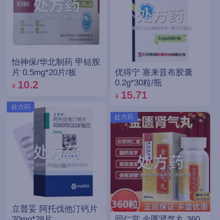
怡神保/华北制药 甲钴胺
优得宁 塞来昔布胶囊
片 0.5mg*20片/板
0.2g*30粒/瓶
10.2
¥
15.71
¥
处方药
处方药
立普妥 阿托伐他汀钙片
同仁堂 金匮肾气丸 360
20mg*28片