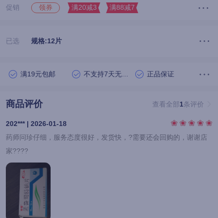
促销
满20减3
满88减7
领券
已选
规格:12片
满19元包邮
不支持7天无理由退货
正品保证
商品评价
查看全部
1
条评价
202*** | 2026-01-18
药师问珍仔细，服务态度很好，发货快，?需要还会回购的，谢谢店
家????