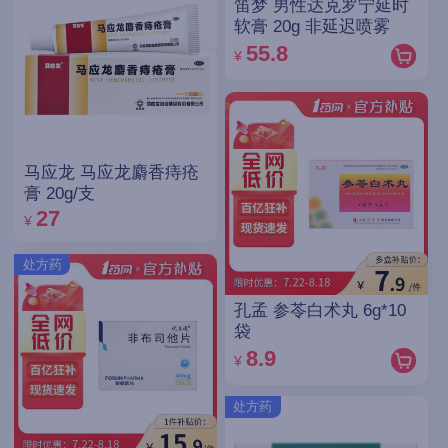
笛梦 男性达克罗宁延时
软膏 20g 非延迟喷雾
55.8
¥
马应龙 马应龙麝香痔疮
膏 20g/支
27
¥
处方药
孔孟 参苓白术丸 6g*10
袋
8.9
¥
处方药