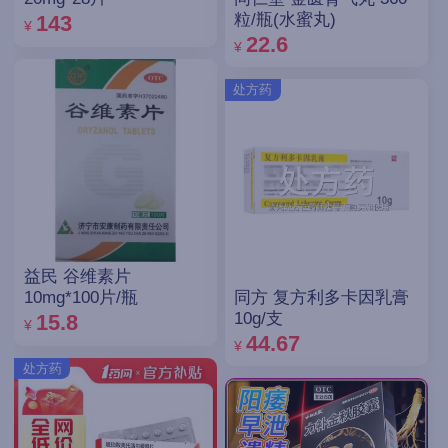
粒/瓶(水蜜丸)
143
¥
22.6
¥
处方药
益民 谷维素片
同方 复方利多卡因乳膏
10mg*100片/瓶
10g/支
15.8
¥
44.67
¥
处方药