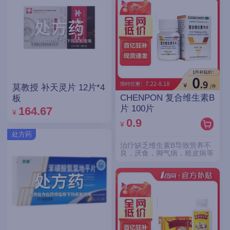
莫教授 补天灵片 12片*4
CHENPON 复合维生素B
板
片 100片
164.67
¥
0.9
¥
处方药
治疗缺乏维生素B导致营养不
良，厌食，脚气病，糙皮病等