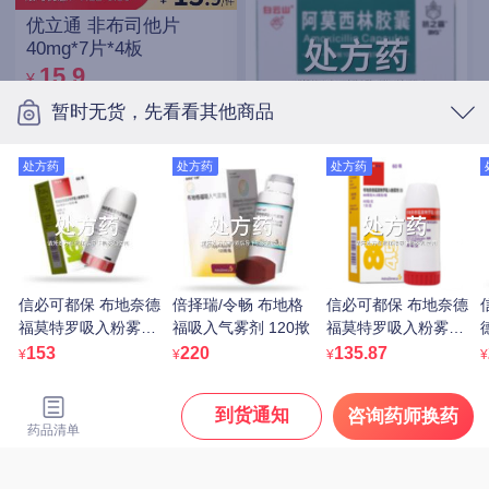
优立通 非布司他片
40mg*7片*4板
15.9
¥
暂时无货，先看看其他商品
处方药
处方药
处方药
处方药
白云山/抗之霸/BYS/广药
白云山 阿莫西林胶囊
0.25g*10粒*5板
11.1
¥
信必可都保 布地奈德
倍择瑞/令畅 布地格
信必可都保 布地奈德
福莫特罗吸入粉雾剂
福吸入气雾剂 120揿
福莫特罗吸入粉雾剂
(Ⅱ) 160μg/4.5μg*60
(Ⅰ) 80μg:4.5μg*60吸/
剂
逸青 糠酸莫米松鼻喷雾
153
220
135.87
¥
¥
¥
¥
吸/支
支
剂 50μg*60揿/瓶
43.05
¥
到货通知
咨询药师换药
药品清单