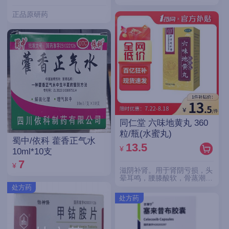
正品原研药
同仁堂 六味地黄丸 360
粒/瓶(水蜜丸)
蜀中/依科 藿香正气水
13.5
¥
10ml*10支
7
¥
滋阴补肾。用于肾阴亏损，头
晕耳鸣，腰膝酸软，骨蒸潮
热，盗汗遗精。
处方药
处方药