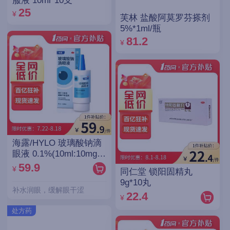
服液 10ml*10支
25
¥
芙林 盐酸阿莫罗芬搽剂
5%*1ml/瓶
81.2
¥
海露/HYLO 玻璃酸钠滴
眼液 0.1%(10ml:10mg)/
支(OTC)
59.9
¥
同仁堂 锁阳固精丸
9g*10丸
补水润眼，缓解眼干涩
22.4
¥
处方药