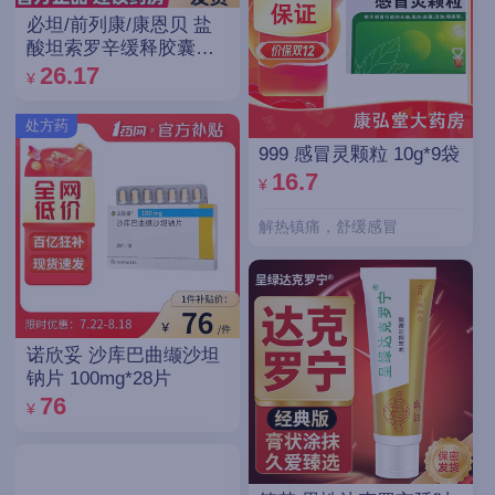
必坦/前列康/康恩贝 盐
酸坦索罗辛缓释胶囊
0.2mg*14粒/盒
26.17
¥
处方药
999 感冒灵颗粒 10g*9袋
16.7
¥
解热镇痛，舒缓感冒
诺欣妥 沙库巴曲缬沙坦
钠片 100mg*28片
76
¥