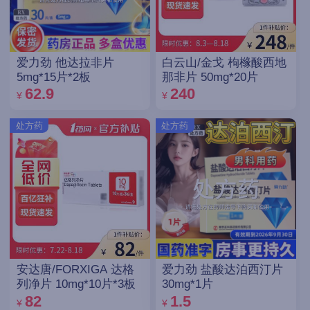
爱力劲 他达拉非片
白云山/金戈 枸橼酸西地
5mg*15片*2板
那非片 50mg*20片
62.9
240
¥
¥
处方药
处方药
安达唐/FORXIGA 达格
爱力劲 盐酸达泊西汀片
列净片 10mg*10片*3板
30mg*1片
82
1.5
¥
¥